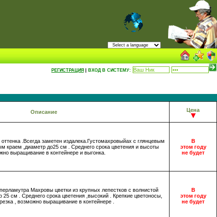
РЕГИСТРАЦИЯ
|
ВХОД В СИСТЕМУ:
Цена
Описание
оттенка .Всегда заметен издалека.Густомахровыйах с глянцевым
В
ым краем ,диаметр до25 см . Среднего срока цветения и высоты
этом году
жно выращивание в контейнере и выгонка.
не будет
перламутра Махровы цветки из крупных лепестков с волнистой
В
 25 см . Среднего срока цветения ,высокий . Крепкие цветоносы,
этом году
резка , возможно выращивание в контейнере .
не будет