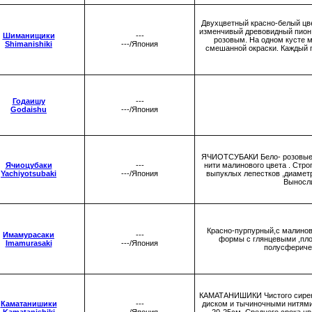
Двухцветный красно-белый цве
изменчивый древовидный пион, 
Шиманищики
---
розовым. На одном кусте м
Shimanishiki
---/Япония
смешанной окраски. Каждый г
Годаишу
---
Godaishu
---/Япония
ЯЧИОТСУБАКИ Бело- розовые 
Ячиоцубаки
---
нити малинового цвета . Стр
Yachiyotsubaki
---/Япония
выпуклых лепестков ,диаметр
Выносли
Красно-пурпурный,с малинов
Имамурасаки
---
формы с глянцевыми ,пло
Imamurasaki
---/Япония
полусфериче
КАМАТАНИШИКИ Чистого сирене
Каматанишики
---
диском и тычиночными нитями