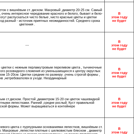
ток с вишнёвым ст. диском. Махровый ,диаметр 20-25 см. Самый
очень интересное чередование красного и белого, бывает и бело-
В
огут распускаться чисто белые ,чисто красные цветы и цветки
этом году
од разный - источник приятных неожиданностей. Среднего срока
не будет
цветения .
В
---
этом году
не будет
цветки с нежным перламутровым переливом цвета , тычиночные
В
огого розовидного сложения из уменьшающихся к центру округлых
этом году
ом 15-20см. Цветки средние по размеру ,очень строгой формы ,
не будет
в ,нетребователен в уходе. Неординарный
ым ст.диском. Простой ,диаметром 15-20 см цветок чашевидной
В
тными лепестками. Ранний ,средне рослый. Куст правильной
этом году
ской формы. Может выращиваться в контейнере
не будет
вого цвета с пурпурными основаниями лепестков, вишнёвым ст.
В
. Махровые ,лепестки плотные с шелковистым блеском , диаметр
этом году