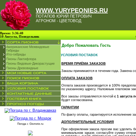
WWW.YURYPEONIES.RU
ПОТАПОВ ЮРИЙ ПЕТРОВИЧ
АГРОНОМ - ЦВЕТОВОД
Время: 3:36:40
10 Августа, Понедельник
Добро Пожаловать Гость
Американские Межвидовые
Гибриды
Ито-гибриды
УСЛОВИЯ ПОСТАВОК
Пионы Лактифлора
Пионы Видовые-Дикорастущие
ВРЕМЯ ПРИЁМА ЗАКАЗОВ
Пионы Древовидные
Заказы принимаются в течении года. Замена сор
ОПЛАТА ЗАКАЗОВ
Оплата заказов производится в 100% предопла
по указанному адресу. Наложным платежом зак
Все заказы отправляются почтой
с 1 августа 
будет согласованна.
ГАРАНТИИ
По факту оплаты, гарантируется исполнение за
ДОПОЛНИТЕЛЬНЫЕ УСЛОВИЯ
Погода с
Gismete.ru
При оформлении заказа просим вас уделить б
минимальном заказе, согласуйте сумму отпр