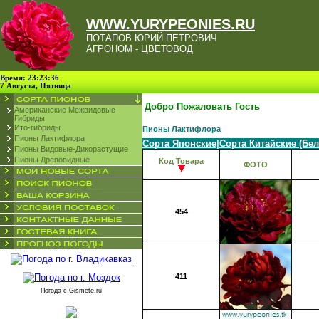
WWW.YURYPEONIES.RU
ПОТАПОВ ЮРИЙ ПЕТРОВИЧ
АГРОНОМ - ЦВЕТОВОД
Время: 23:23:36
7 Августа, Пятница
Добро Пожаловать Гость
Американские Межвидовые
Гибриды
Ито-гибриды
Пионы Лактифлора
Пионы Лактифлора
Сорта Японские
|
Сорта Китайские (Бе
Пионы Видовые-Дикорастущие
Пионы Древовидные
Код Товара
ФОТО
454
411
Погода с
Gismete.ru