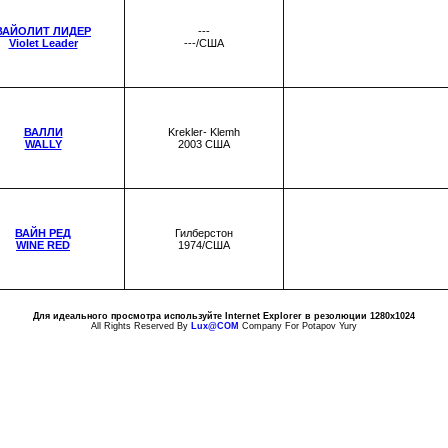
ВАЙОЛИТ ЛИДЕР
---
Violet Leader
---/США
ВАЛЛИ
Krekler- Klemh
WALLY
2003 США
ВАЙН РЕД
Гилберстон
WINE RED
1974/США
Для идеального просмотра используйте Internet Explorer в резолюции 1280x1024
All Rights Reserved By
Lux@COM
Company For Potapov Yury