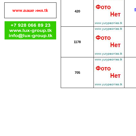
420
1178
705