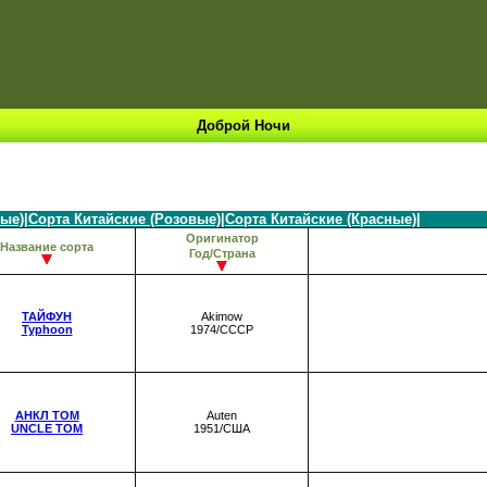
Доброй Ночи
лые)
|
Сорта Китайские (Розовые)
|
Сорта Китайские (Красные)
|
Оригинатор
Название сорта
Год/Страна
ТАЙФУН
Akimow
Typhoon
1974/СССР
АНКЛ ТОМ
Auten
UNCLE TOM
1951/США