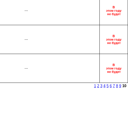
В
---
этом году
не будет
В
---
этом году
не будет
В
---
этом году
не будет
1
2
3
4
5
6
7
8
9
10