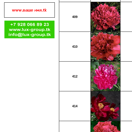
409
410
412
414