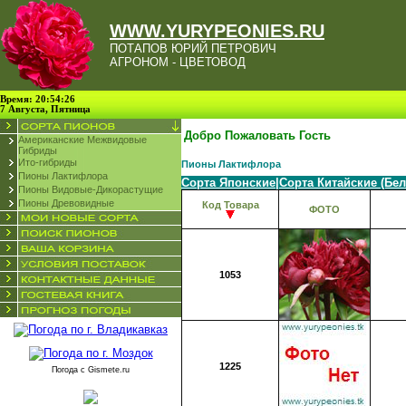
WWW.YURYPEONIES.RU
ПОТАПОВ ЮРИЙ ПЕТРОВИЧ
АГРОНОМ - ЦВЕТОВОД
Время: 20:54:26
7 Августа, Пятница
Добро Пожаловать Гость
Американские Межвидовые
Гибриды
Ито-гибриды
Пионы Лактифлора
Пионы Лактифлора
Сорта Японские
|
Сорта Китайские (Бе
Пионы Видовые-Дикорастущие
Пионы Древовидные
Код Товара
ФОТО
1053
1225
Погода с
Gismete.ru