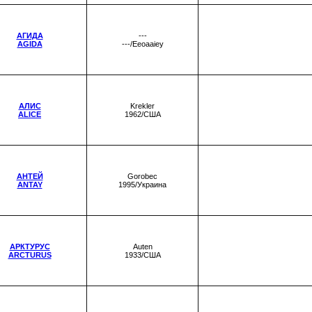
АГИДА
---
AGIDA
---/Eeoaaiey
АЛИС
Krekler
ALICE
1962/США
АНТЕЙ
Gorobec
ANTAY
1995/Украина
АРКТУРУС
Auten
ARCTURUS
1933/США