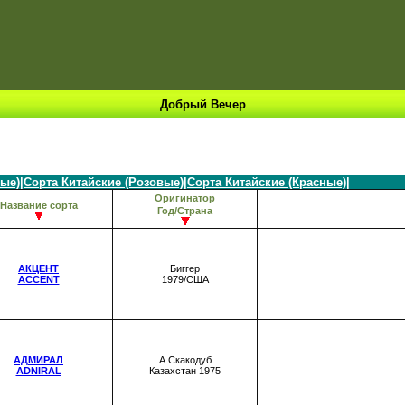
Добрый Вечер
лые)
|
Сорта Китайские (Розовые)
|
Сорта Китайские (Красные)
|
Оригинатор
Название сорта
Год/Страна
АКЦЕНТ
Биггер
ACCENT
1979/США
АДМИРАЛ
А.Скакодуб
ADNIRAL
Казахстан 1975